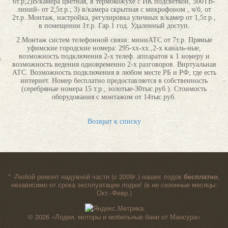
6т.р;2)В/камера цветная, в термокожухе с ИК подсветкой, 500ТВ-
линий- от 2,5т.р.; 3) в/камера скрытная с микрофоном , ч/б, от
2т.р..Монтаж, настройка, регулировка уличных в/камер от 1,5т.р.,
в помещении 1т.р. Гар.1 год. Удаленный доступ.
2.Монтаж систем телефонной связи: миниАТС от 7т.р. Прямые
уфимские городские номера: 295-хх-хх.,2-х каналь-ные,
возможность подключения 2-х телеф. аппаратов к 1 номеру и
возможность ведения одновременно 2-х разговоров. Виртуальная
АТС. Возможность подключения в любом месте РБ и РФ, где есть
интернет. Номер бесплатно предоставляется в собственность
(серебряные номера 15 т.р., золотые-30тыс.руб.). Стоимость
оборудования с монтажом от 14тыс.руб.
Возврат к списку
* -Любой ремонт надувной части (c 2009г.) наших лодок
бесплатно
,
независимо от срока эксплуатации лодки! (в не сезонные месяцы:
Окт.-Февр.)
© 2026
«Лодки, моторы и мобильные бани от Мансура»