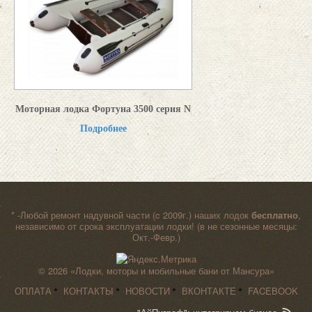
Моторная лодка Фортуна 3500 серия N
Подробнее
* -Любой ремонт надувной части (c 2009г.) наших лодок
бесплатно
,
независимо от срока эксплуатации лодки! (в не сезонные месяцы:
Окт.-Февр.)
© 2026
«Лодки, моторы и мобильные бани от Мансура»
ОПЛАТА
КОНТАКТЫ
НОВОСТИ
ВКОНТАКТЕ
FACEBOOK