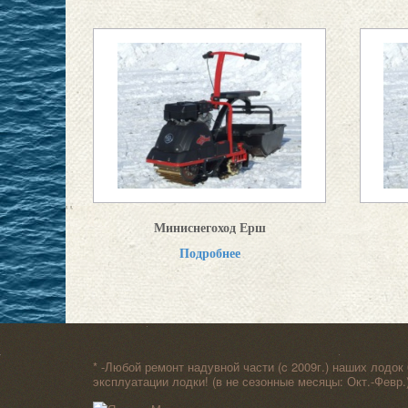
Миниснегоход Ерш
Подробнее
* -Любой ремонт надувной части (c 2009г.) наших лодок
эксплуатации лодки! (в не сезонные месяцы: Окт.-Февр.