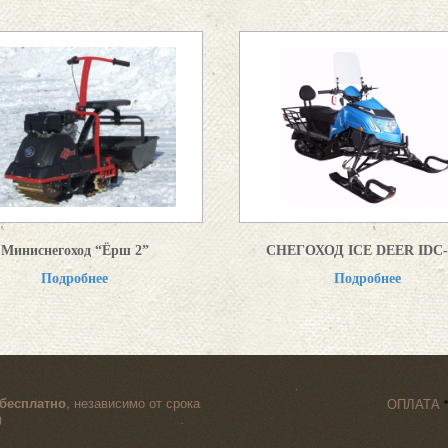
Миниснегоход “Ёрш 2”
СНЕГОХОД ICE DEER IDC-
Подробнее
Подробнее
бесплатно
, независимо от срока
ОПЛАТА
)