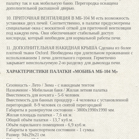
палатку так и как мобильную баню. Перегородка оснащена
дополнительной распашной дверью.
10. ПРИТОЧНАЯ ВЕНТИЛЯЦИЯ В МБ-104 М есть возможность
установки двух печей. Соответственно, в палатке предусмотрены
специальные окна с москитной сеткой для приточной вентиляции
под каждую печь. Они обеспечивают стабильный доступ
кислорода, который необходим для нормальной работы печи.
11. ДОПОЛНИТЕЛЬНАЯ НАКИДНАЯ КРЫША Сделана из более
плотной ткани Oxford. Необходима при длительном проживании с
использованием 1 печи длительного горения. Герметично
закрывает неиспользуемую 2-ю разделку для дымохода печи.
ХАРАКТЕРИСТИКИ ПАЛАТКИ «МОБИБА МБ-104 М»
Сезонность - Лето / Зима - с накидным тентом
Назначение - Мобильная баня / Жилая летняя палатка
Вместимость для ночлега - 5-6 человек
Вместимость для банных процедур - 4 человека с установленной
перегородкой. 8-9 человек со снятой перегородкой
Габариты в развернутом состоянии - 3800х1990х1990 мм.
Жилая площадь палатки - 7,6 кв.м.
Общий объём палатки - 13,7 куб.м.
Объём парильного помещения - 6,9 куб.м.
Габариты в транспортном состоянии - 1 сумка.
Размер: 94х29х21 см.