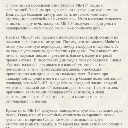
С появлением мобильной бани Мобиба МБ-104 отдых с
собственной баней на природе стал по-настоящему автономным.
Ведь теперь большой тамбур мог быть не только «комнатой
отдыха», но и «кухней» или «спальней». Имея в составе типового
комплекта одну печь, владелец МБ-104 получал за одни деньги
одновременно «мобильную баню» и «мобильную дачу».
Палатка МБ-104 это изделие с возможностью трансформации из
парилки в спальное помещение. Потому, что эта модель Мобибы
имеет уже съемную перегородку между тамбуром и парилкой. А
на крыше установлены две пластины разделки. Это означает, что
печь из парилки можно переставить ближе к входу в первый
пролет каркаса. И переставить дымоход в первую разделку. Таким
образом, палатка превращается в однообъемное спальное
помещение, а печь переставляется к двери, освобождая
пространство для организации спальных мест. В итоге при
стандартной ширине имеем на один метр больше полезной жилой
площади, чем в МБ-103. А в условиях походной жизни каждый
метр отапливаемой жилой площади дорого стоит. При этом люк
приточной вентиляции перекрывается клапаном, а люки
вентиляции в верхней части по торцам палатки можно
регулировать по погоде.
Кроме того, МБ-104 допускает одновременную эксплуатацию двух
печей. Одна, из них может быть отопительно-варочной печью
длительного горения Согра. Ее можно использовать для
отопления комнаты отдыха, в то время как печь активного горения