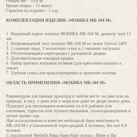
Общий вес - 19,6 кг.
Время сборки - 15 минут
Гарантия на изделие - 1 год
КОМПЛЕКТАЦИЯ ИЗДЕЛИЯ «МОБИБА МБ-104 М»
1. Надежный каркас палатки МОБИБА МБ-104 М, диаметр труб 13
мм.
2. Непромокаемой тент палатки МБ-104 М из ткани Oxford 240Т
3. 2 съемных окна, 2 москитные сетки и 2 оконных заглушки
4. Отстегивающаяся перегородка с распашной дверью
5. Дополнительная накидная крыша
6. Набор крепких ветровых оттяжек (для крепления палатки к
земле)
7. Удобная сумка для транспортировки и хранения палатки
ОБЛАСТЬ ПРИМЕНЕНИЯ «МОБИБА МБ-104 М»
Рекомендуем для банных процедур в любом месте: на даче или на
природе, в лесу, у реки или у моря или даже во дворе своего дома.
Подходит для проживания компании из 4-6 рыбаков или
охотников, туристов или путешественников, геологоразведчиков в
летнее время года.
При использовании в качестве мобильной бани вместимость
МБ-104 М с установленной перегородкой 4 человека, без неё 8-9
человек.
С продукцией Мобиба Ваша баня будет всегда с Вами и Вы