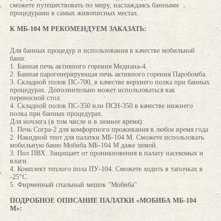
сможете путешествовать по миру, наслаждаясь банными
процедурами в самых живописных местах.
К МБ-104 М РЕКОМЕНДУЕМ ЗАКАЗАТЬ:
Для банных процедур и использования в качестве мобильной
бани:
1. Банная печь активного горения Медиана-4.
2. Банная парогенерирующая печь активного горения Паробомба.
3. Складной полок ПС-700, в качестве верхнего полка при банных
процедурах. Дополнительно может использоваться как
переносной стол.
4. Складной полок ПС-350 или ПСН-350 в качестве нижнего
полка при банных процедурах.
Для ночлега (в том числе и в зимнее время):
1. Печь Согра-2 для комфортного проживания в любое время года
2. Накидной тент для палатки МБ-104 М. Сможете использовать
мобильную баню Мобиба МБ-104 М даже зимой.
3. Пол ПВХ. Защищает от проникновения в палату насекомых и
влаги.
4. Комплект теплого пола ПУ-104. Сможете ходить в тапочках в
-25°С
5. Фирменный спальный мешок "Мобиба"
ПОДРОБНОЕ ОПИСАНИЕ ПАЛАТКИ «МОБИБА МБ-104
М»: