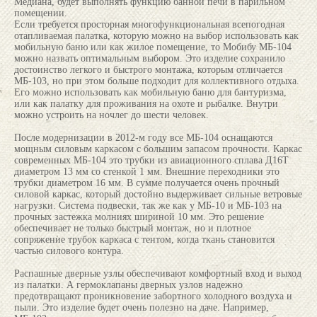
Медиана, будет выполнять функцию банной печи в парильном
помещении.
Если требуется просторная многофункциональная всепогодная
отапливаемая палатка, которую можно на выбор использовать как
мобильную баню или как жилое помещение, то Мобибу МБ-104
можно назвать оптимальным выбором. Это изделие сохранило
достоинство легкого и быстрого монтажа, которым отличается
МБ-103, но при этом больше подходит для коллективного отдыха.
Его можно использовать как мобильную баню для бантуризма,
или как палатку для проживания на охоте и рыбалке. Внутри
можно устроить на ночлег до шести человек.
После модернизации в 2012-м году все МБ-104 оснащаются
мощным силовым каркасом с большим запасом прочности. Каркас
современных МБ-104 это трубки из авиационного сплава Д16Т
диаметром 13 мм со стенкой 1 мм. Внешние переходники это
трубки диаметром 16 мм. В сумме получается очень прочный
силовой каркас, который достойно выдерживает сильные ветровые
нагрузки. Система подвески, так же как у МБ-10 и МБ-103 на
прочных застежка молниях шириной 10 мм. Это решение
обеспечивает не только быстрый монтаж, но и плотное
сопряжение трубок каркаса с тентом, когда ткань становится
частью силового контура.
Распашные дверные узлы обеспечивают комфортный вход и выход
из палатки. А гермоклапаны дверных узлов надежно
предотвращают проникновение забортного холодного воздуха и
пыли. Это изделие будет очень полезно на даче. Например,