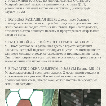
2. НАДЕЖНЫЙ КАРКАС ИЗ АВИАЦИОННОГО СПЛАВА
Мощный силовой каркас из авиационного сплава Д16Т,
устойчивый к сильным ветровым нагрузкам. Диаметр труб
каркаса 13 мм.
3. БОЛЬШАЯ РАСПАШНАЯ ДВЕРЬ Дверь имеет большое
проходное сечение, через которое без труда проходит полностью
экипированный солдат, охотник или рыбак. При необходимости,
позволяет быстро покинуть палатку и предотвращает открывание
двери от ветра.
4. РАСПАШНОЙ ДВЕРНОЙ УЗЕЛ С ГЕРМОКЛАПАНОМ В
МБ-104М установлена распашная дверь с герметизирующим
клапаном, который надежно изолирует внутреннее помещение от
уличного холодного воздуха, сквозняков и проникновения пыли.
Она точно понравится всем, кто пытался в мороз открыть дверь на
замке молнии или пуговицах клевантах.
5. В ПАЛАТКЕ 2 ОКНА РАЗМЕРОМ 19,5х68 СМ Палатка МБ-104
М укомплектована 2 съемными окнами, 2 москитными сетками и
2 тканевыми заглушками. Для настройки вентиляции и
проникновения света, вместо окон можно поставить москитные
сетки или заглушки.