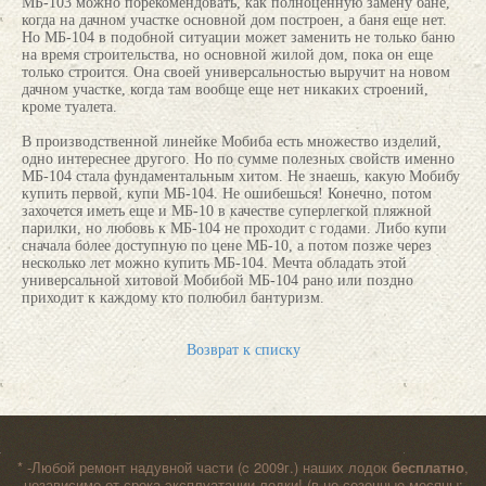
МБ-103 можно порекомендовать, как полноценную замену бане,
когда на дачном участке основной дом построен, а баня еще нет.
Но МБ-104 в подобной ситуации может заменить не только баню
на время строительства, но основной жилой дом, пока он еще
только строится. Она своей универсальностью выручит на новом
дачном участке, когда там вообще еще нет никаких строений,
кроме туалета.
В производственной линейке Мобиба есть множество изделий,
одно интереснее другого. Но по сумме полезных свойств именно
МБ-104 стала фундаментальным хитом. Не знаешь, какую Мобибу
купить первой, купи МБ-104. Не ошибешься! Конечно, потом
захочется иметь еще и МБ-10 в качестве суперлегкой пляжной
парилки, но любовь к МБ-104 не проходит с годами. Либо купи
сначала более доступную по цене МБ-10, а потом позже через
несколько лет можно купить МБ-104. Мечта обладать этой
универсальной хитовой Мобибой МБ-104 рано или поздно
приходит к каждому кто полюбил бантуризм.
Возврат к списку
* -Любой ремонт надувной части (c 2009г.) наших лодок
бесплатно
,
независимо от срока эксплуатации лодки! (в не сезонные месяцы: