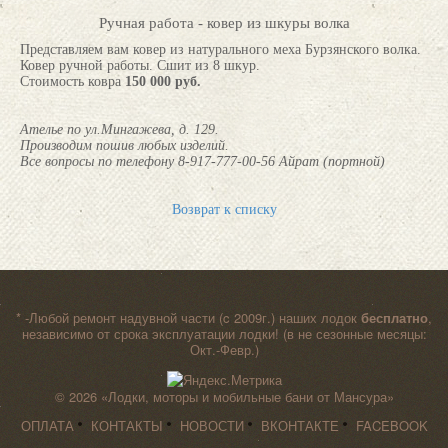
Ручная работа - ковер из шкуры волка
Представляем вам ковер из натурального меха Бурзянского волка.
Ковер ручной работы. Сшит из 8 шкур.
Стоимость ковра
150 000 руб.
Ателье по ул.Мингажева, д. 129.
Производим пошив любых изделий.
Все вопросы по телефону 8-917-777-00-56 Айрат (портной)
Возврат к списку
* -Любой ремонт надувной части (c 2009г.) наших лодок
бесплатно
,
независимо от срока эксплуатации лодки! (в не сезонные месяцы:
Окт.-Февр.)
© 2026
«Лодки, моторы и мобильные бани от Мансура»
ОПЛАТА
КОНТАКТЫ
НОВОСТИ
ВКОНТАКТЕ
FACEBOOK