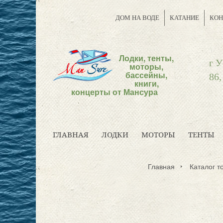
ДОМ НА ВОДЕ
КАТАНИЕ
КОН
Лодки, тенты,
г У
моторы,
бассейны,
86,
книги,
концерты от Мансура
ГЛАВНАЯ
ЛОДКИ
МОТОРЫ
ТЕНТЫ
Главная
Каталог т