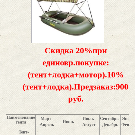
Скидка 20%при
единовр.покупке:
(тент+лодка+мотор).10%
(тент+лодка).Предзаказ:9000
руб.
Наименование
Март-
Июль-
Сентябрь-
Январ
Июнь
тента
Апрель
Август
Декабрь
Февра
Тент-