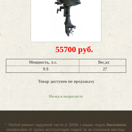
55700 руб.
Мощность, л.с.
Вес,
кг
9.9
27
Товар доступен по предзаказу
Назад к подразделу
* -Любой ремонт надувной части (c 2009г.) наших лодок
бесплатно
,
независимо от срока эксплуатации лодки! (в не сезонные месяцы: