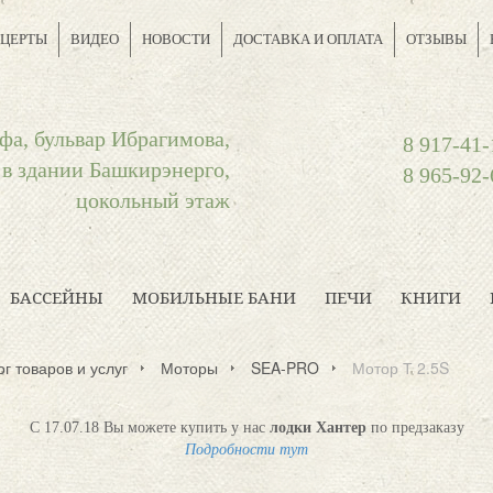
ЦЕРТЫ
ВИДЕО
НОВОСТИ
ДОСТАВКА И ОПЛАТА
ОТЗЫВЫ
фа, бульвар Ибрагимова,
8 917-41-
 в здании Башкирэнерго,
8 965-92-
цокольный этаж
БАССЕЙНЫ
МОБИЛЬНЫЕ БАНИ
ПЕЧИ
КНИГИ
г товаров и услуг
Моторы
SEA-PRO
Мотор Т 2.5S
С 17.07.18 Вы можете купить у нас
лодки Хантер
по предзаказу
Подробности тут