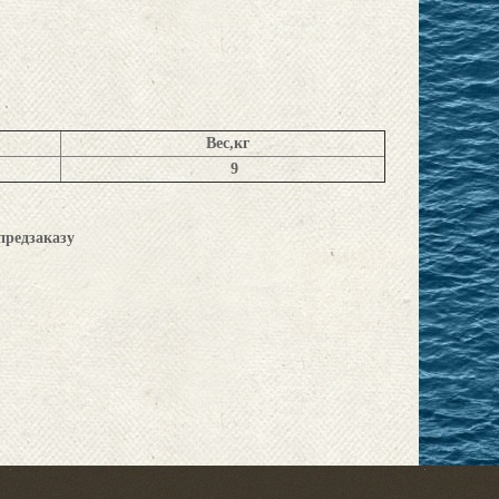
Вес,
кг
9
предзаказу