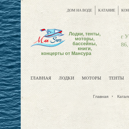
ДОМ НА ВОДЕ
КАТАНИЕ
КОН
Лодки, тенты,
г У
моторы,
бассейны,
86,
книги,
концерты от Мансура
ГЛАВНАЯ
ЛОДКИ
МОТОРЫ
ТЕНТЫ
Главная
Катало