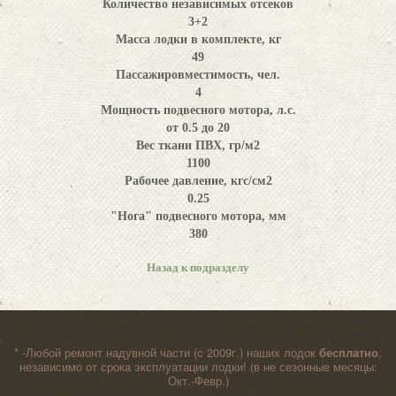
Количество независимых отсеков
3+2
Масса лодки в комплекте, кг
49
Пассажировместимость, чел.
4
Мощность подвесного мотора, л.с.
от 0.5 до 20
Вес ткани ПВХ, гр/м2
1100
Рабочее давление, кгс/см2
0.25
"Нога" подвесного мотора, мм
380
Назад к подразделу
* -Любой ремонт надувной части (c 2009г.) наших лодок
бесплатно
,
независимо от срока эксплуатации лодки! (в не сезонные месяцы:
Окт.-Февр.)