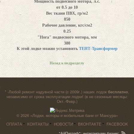
Мощность подвесного мотора, л.с.
от 0.5 до 10
Вес ткани ПВХ, гр/м2
850
Рабочее давление, кгс/см2
0.25
"Нога" подвесного мотора, мм
380
К этой лодке можно установить
ТЕНТ-Трансформер
Назад к подразделу
* -Любой ремонт надувной части (c 2009г.) наших лодок
бесплатно
,
независимо от срока эксплуатации лодки! (в не сезонные месяцы:
Окт.-Февр.)
© 2026
«Лодки, моторы и мобильные бани от Мансура»
ОПЛАТА
КОНТАКТЫ
НОВОСТИ
ВКОНТАКТЕ
FACEBOOK
"АйПиграф": интегрируем бизнес