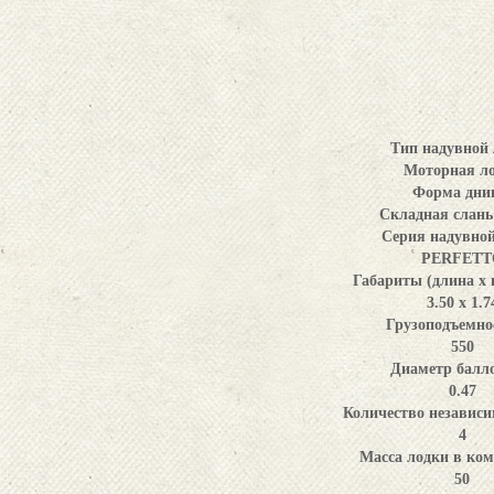
Тип надувной
Моторная л
Форма дни
Складная слань
Серия надувно
PERFETT
Габариты (длина x 
3.50 х 1.7
Грузоподъемнос
550
Диаметр балло
0.47
Количество независи
4
Масса лодки в ком
50