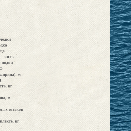
 лодки
одка
ща
 + киль
й лодки
O
ширина), м
4
ть, кг
на, м
мых отсеков
плекте, кг