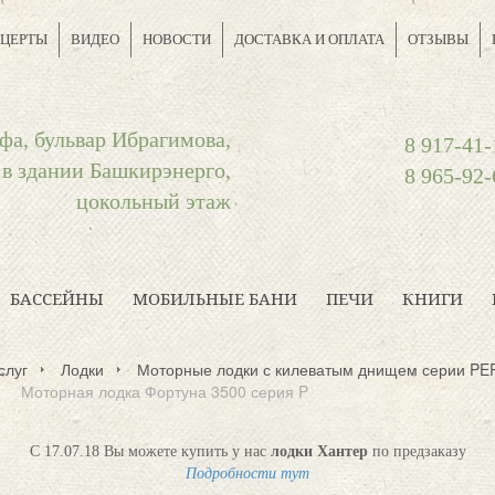
ЦЕРТЫ
ВИДЕО
НОВОСТИ
ДОСТАВКА И ОПЛАТА
ОТЗЫВЫ
фа, бульвар Ибрагимова,
8 917-41-
 в здании Башкирэнерго,
8 965-92-
цокольный этаж
БАССЕЙНЫ
МОБИЛЬНЫЕ БАНИ
ПЕЧИ
КНИГИ
слуг
Лодки
Моторные лодки с килеватым днищем серии P
Моторная лодка Фортуна 3500 серия P
С 17.07.18 Вы можете купить у нас
лодки Хантер
по предзаказу
Подробности тут