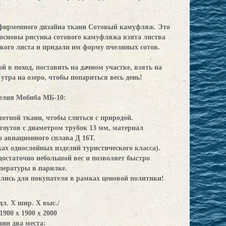
!
 фирменного дизайна ткани Сотовый камуфляж. Это
 основы рисунка сотового камуфляжа взята листва
кого листа и придали им форму пчелиных сотов.
 в поход, поставить на дачном участке, взять на
утра на озеро, чтобы попариться весь день!
елия Мобиба МБ-10:
отной ткани, чтобы слиться с природой.
гоутов с диаметром трубок 13 мм, материал
о авиационного сплава Д 16Т.
х однослойных изделий туристического класса).
статочно небольшой вес и позволяет быстро
пературы в парилке.
ились для покупателя в рамках ценовой политики!
дл. X шир. X выс./
1900 х 1900 х 2000
нии два места: