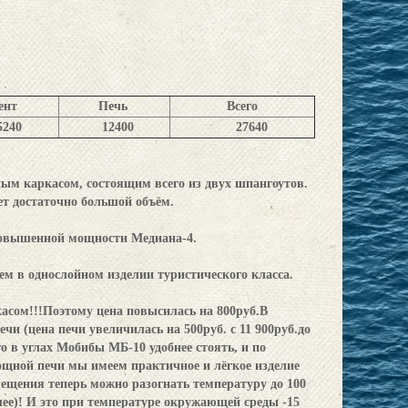
ент
Печь
Всего
5240
12400
27640
ным каркасом, состоящим всего из двух шпангоутов.
т достаточно большой объём.
овышенной мощности Медиана-4.
м в однослойном изделии туристического класса.
асом!!!Поэтому цена повысилась на 800руб.В
чи (цена печи увеличилась на 500руб. с 11 900руб.до
го в углах Мобибы МБ-10 удобнее стоять, и по
ощной печи мы имеем практичное и лёгкое изделие
ещения теперь можно разогнать температуру до 100
лее)! И это при температуре окружающей среды -15