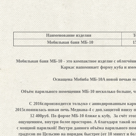
Наименование изделия
Т
Мобильная баня МБ
-10
1
Мобильная баня МБ-10
- это компактное изделие с облегчён
Каркас напоминает форму куба и имее
Оснащена Мобиба МБ-10A новой печью п
Объём парильного помещения МБ-10 несколько больше, че
С 2016г.производится тольуко с аннодированным карк
2015г.появилась новая печь Медиана-4 с доп.защитой внизу пе
12 400руб. По форме МБ-10 ближе к кубу, За счёт это
ощущениям, внутри более просторно. А благодаря такой м
с мощной парилкой! Внутри данного объёма парильного пом
градусов по Цельсию на порядок быстрее (от 10 минут и бо