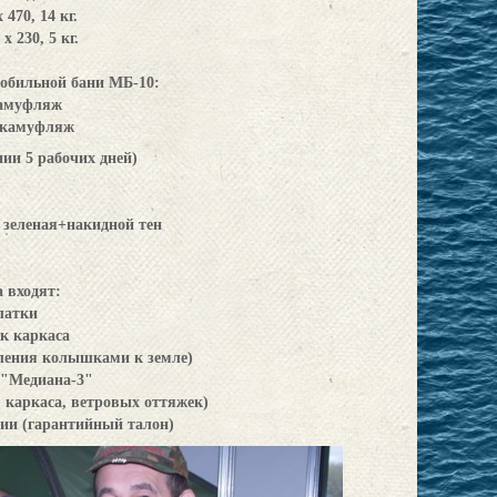
 470, 14 кг.
х 230, 5 кг.
обильной бани МБ-10:
амуфляж
камуфляж
нии 5 рабочих дней)
и зеленая+накидной тен
 входят:
латки
к каркаса
ления колышками к земле)
 "Медиана-3"
, каркаса, ветровых оттяжек)
ии (гарантийный талон)