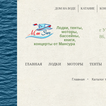
ДОМ НА ВОДЕ
КАТАНИЕ
КОН
Лодки, тенты,
г У
моторы,
бассейны,
86,
книги,
концерты от Мансура
ГЛАВНАЯ
ЛОДКИ
МОТОРЫ
ТЕНТЫ
Главная
Каталог 