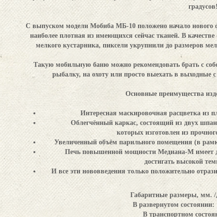
градусов
С выпуском модели Мобиба МБ-10 положено начало нового
наиболее плотная из имеющихся сейчас тканей. В качестве
мелкого кустарника, пиксели укрупнили до размеров мел
Такую мобильную баню можно рекомендовать брать с собой
рыбалку, на охоту или просто выехать в выходные с 
Основные преимущества изд
Интересная маскировочная расцветка из пл
Облегчённый каркас, состоящий из двух шпан
которых изготовлен из прочног
Увеличенный объём парильного помещения (в рамка
Печь повышенной мощности Медиана-М имеет до
достигать высокой тем
И все эти нововведения только положительно отраз
Габаритные размеры, мм. /
В развернутом состоянии: 
В транспортном состоя