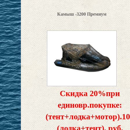
Камыш -3200 Премиум
Скидка 20%при
единовр.покупке:
(тент+лодка+мотор).1
(лодка+тент). руб.