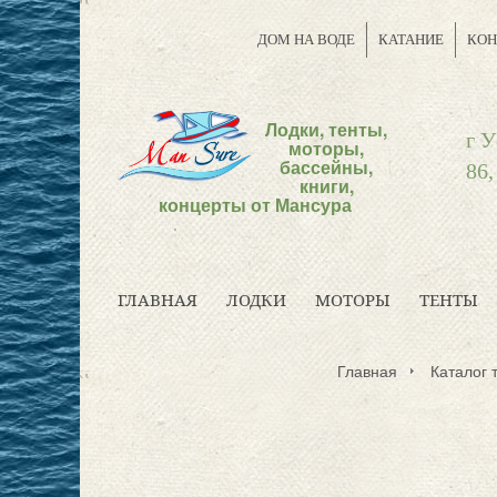
ДОМ НА ВОДЕ
КАТАНИЕ
КОН
Лодки, тенты,
г У
моторы,
бассейны,
86,
книги,
концерты от Мансура
ГЛАВНАЯ
ЛОДКИ
МОТОРЫ
ТЕНТЫ
Главная
Каталог 