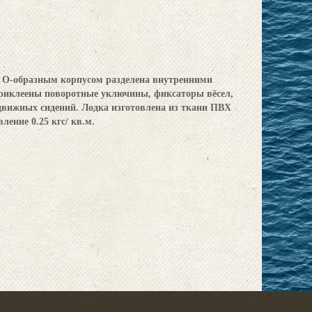
с О-образным корпусом разделена внутренними
приклеены поворотные уключины, фиксаторы вёсел,
движных сидений. Лодка изготовлена из ткани ПВХ
вление 0.25 кгс/ кв.м.