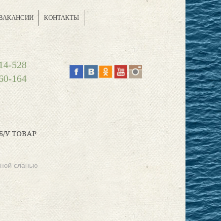
ВАКАНСИИ
КОНТАКТЫ
14-528
60-164
Б/У ТОВАР
дной сланью