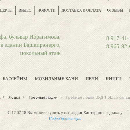
ЦЕРТЫ
ВИДЕО
НОВОСТИ
ДОСТАВКА И ОПЛАТА
ОТЗЫВЫ
фа, бульвар Ибрагимова,
8 917-41-
 в здании Башкирэнерго,
8 965-92-
цокольный этаж
БАССЕЙНЫ
МОБИЛЬНЫЕ БАНИ
ПЕЧИ
КНИГИ
Лодки
Гребные лодки
Гребная лодка ВУД 1.5Е со скла
С 17.07.18 Вы можете купить у нас
лодки Хантер
по предзаказу
Подробности тут