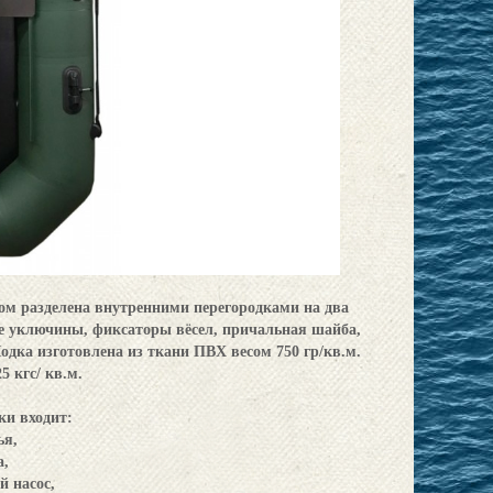
ом разделена внутренними перегородками на два
е уключины, фиксаторы вёсел, причальная шайба,
дка изготовлена из ткани ПВХ весом 750 гр/кв.м.
5 кгс/ кв.м.
ки входит:
ья,
а,
й насос,