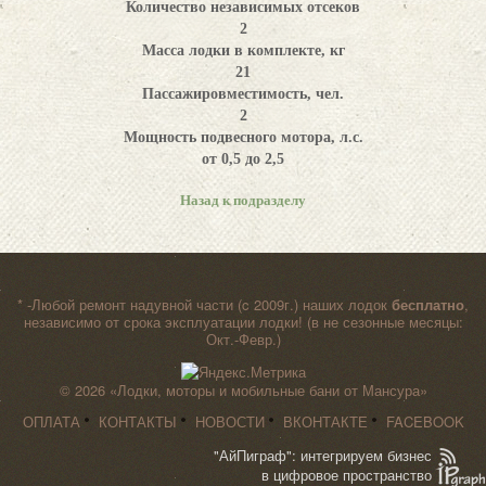
Количество независимых отсеков
2
Масса лодки в комплекте, кг
21
Пассажировместимость, чел.
2
Мощность подвесного мотора, л.с.
от 0,5 до 2,5
Назад к подразделу
* -Любой ремонт надувной части (c 2009г.) наших лодок
бесплатно
,
независимо от срока эксплуатации лодки! (в не сезонные месяцы:
Окт.-Февр.)
© 2026
«Лодки, моторы и мобильные бани от Мансура»
ОПЛАТА
КОНТАКТЫ
НОВОСТИ
ВКОНТАКТЕ
FACEBOOK
"АйПиграф": интегрируем бизнес
в цифровое пространство