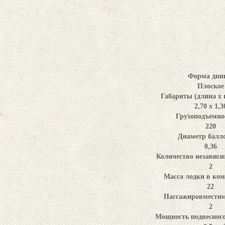
Форма дни
Плоское
Габариты (длина x 
2,70 х 1,3
Грузоподъемнос
220
Диаметр балло
0,36
Количество независи
2
Масса лодки в ком
22
Пассажировместимо
2
Мощность подвесного 