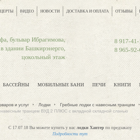
ЦЕРТЫ
ВИДЕО
НОВОСТИ
ДОСТАВКА И ОПЛАТА
ОТЗЫВЫ
фа, бульвар Ибрагимова,
8 917-41-
 в здании Башкирэнерго,
8 965-92-
цокольный этаж
БАССЕЙНЫ
МОБИЛЬНЫЕ БАНИ
ПЕЧИ
КНИГИ
оваров и услуг
Лодки
Гребные лодки с навесным транцем
с навесным транцем ВУД 2 ПЛЮС с вкладной складной сланью
С 17.07.18 Вы можете купить у нас
лодки Хантер
по предзаказу
Подробности тут