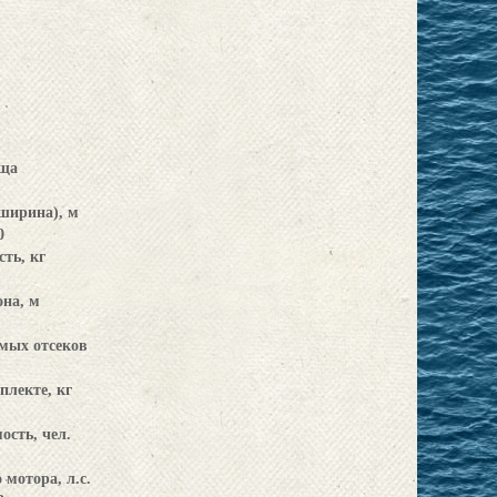
ща
ширина), м
0
ть, кг
на, м
мых отсеков
плекте, кг
сть, чел.
мотора, л.с.