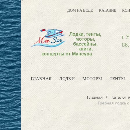
ДОМ НА ВОДЕ
КАТАНИЕ
КОН
Лодки, тенты,
г У
моторы,
бассейны,
86,
книги,
концерты от Мансура
ГЛАВНАЯ
ЛОДКИ
МОТОРЫ
ТЕНТЫ
Главная
Каталог т
Гребная лодка 