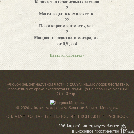
Количество независимых отсеков
2
Масса лодки в комплекте, кг
22
Пассажировместимость, чел.
2
Мощность подвесного мотора, л.с.
от 0,5 до 4
Назад к подразделу
* -Любой ремонт надувной части (c 2009г.) наших лодок
бесплатно
,
независимо от срока эксплуатации лодки! (в не сезонные месяцы:
Окт.-Февр.)
© 2026
«Лодки, моторы и мобильные бани от Мансура»
ОПЛАТА
КОНТАКТЫ
НОВОСТИ
ВКОНТАКТЕ
FACEBOOK
"АйПиграф": интегрируем бизнес
в цифровое пространство