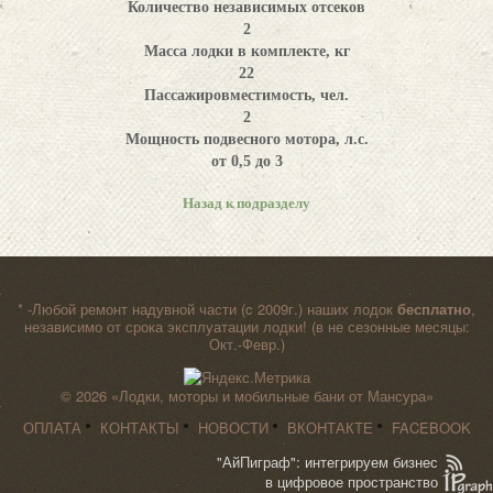
Количество независимых отсеков
2
Масса лодки в комплекте, кг
22
Пассажировместимость, чел.
2
Мощность подвесного мотора, л.с.
от 0,5 до 3
Назад к подразделу
* -Любой ремонт надувной части (c 2009г.) наших лодок
бесплатно
,
независимо от срока эксплуатации лодки! (в не сезонные месяцы:
Окт.-Февр.)
© 2026
«Лодки, моторы и мобильные бани от Мансура»
ОПЛАТА
КОНТАКТЫ
НОВОСТИ
ВКОНТАКТЕ
FACEBOOK
"АйПиграф": интегрируем бизнес
в цифровое пространство