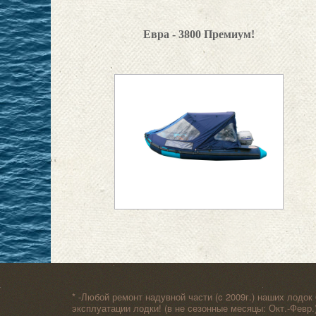
Евра - 3800 Премиум!
* -Любой ремонт надувной части (c 2009г.) наших лодок
эксплуатации лодки! (в не сезонные месяцы: Окт.-Февр.