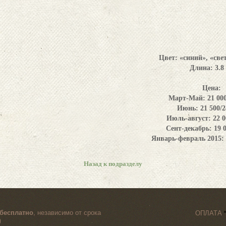
Цвет:
«синий», «све
Длина:
3.8
Цена:
Март-Май: 21 000
Июнь: 21 500/2
Июль-август: 22 0
Сент-декабрь: 19 0
Январь-февраль 2015: 2
Назад к подразделу
бесплатно
, независимо от срока
ОПЛАТА
)