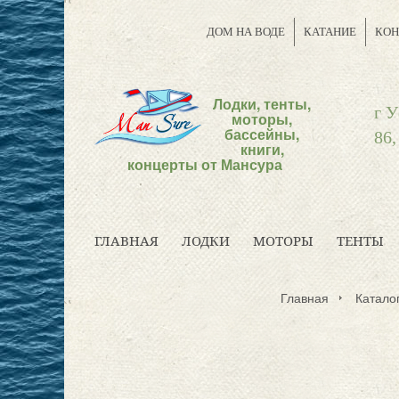
ДОМ НА ВОДЕ
КАТАНИЕ
КОН
Лодки, тенты,
г У
моторы,
бассейны,
86,
книги,
концерты от Мансура
ГЛАВНАЯ
ЛОДКИ
МОТОРЫ
ТЕНТЫ
Главная
Каталог