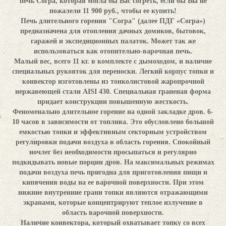
печь Согра, которая могла бы Вас согреть, если бы Вы не
пожалели 11 900 руб., чтобы ее купить!
Печь длительного горения "Согра" (далее ПДГ «Согра»)
предназначена для отопления дачных домиков, бытовок,
гаражей и экспедиционных палаток. Может так же
использоваться как отопительно-варочная печь.
Малый вес, всего 11 кг. в комплекте с дымоходом, и наличие
специальных рукояток для переноски. Легкий корпус топки и
конвектор изготовлены из тонколистовой жаропрочной
нержавеющей стали AISI 430. Специальная граненая форма
придает конструкции повышенную жесткость.
Феноменально длительное горение на одной закладке дров. 6-
10 часов в зависимости от топлива. Это обусловлено большой
емкостью топки и эффективным секторным устройством
регулировки подачи воздуха в область горения. Спокойный
ночлег без необходимости просыпаться и регулярно
подкидывать новые порции дров. На максимальных режимах
подачи воздуха печь пригодна для приготовления пищи и
кипячения воды на ее варочной поверхности. При этом
нижние внутренние грани топки являются отражающими
экранами, которые концентрируют теплое излучение в
область варочной поверхности.
Наличие конвектора, который охватывает топку со всех