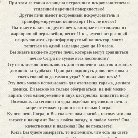
При этом ее топка оснащена встроенным искроуловителем и
усиленной варочной поверхностью!
Другие печи имеют встроенный искроуловитель и
трансформируемый конвектор? Нет, не имеют!
Вы знаете какие-то другие печи, которые изготовлены из
жаропрочной нержавейки, весят 11 кг., имеют встроенный
искроуловитель,трансформируемый конвектор, могут
топиться на одной закладке дров до 10 часов.
Вы знаете какие-то другие печи, которые могут сравниться
печью Согра по сумме всех достоинств?
Эту печь можно использовать для отопления палаток и жилых
домиков на турбазах. Один раз подкинуть дрова вечером и
спать спокойно до самого утра? Уникальная печь!!!
Эту печь можно использовать для отопления гаража, дачного
домика. Ей можно не только обогреваться, на ней можно
варить обед одновременно в двух кастрюлях, кипятить воду.
Возможно, на сегодня ни одна подобная переносная печь в
мире не сможет сравниться с печью Согра!
Купите печь Согра, и Вы скажете нам спасибо, потому что она
согреет и накормит Вас в любую погоду, в любом месте! Она
качественная и надежная! Вы не пожалеете!
Когда Вы будете замерзать, то вспомните, что есть на свете