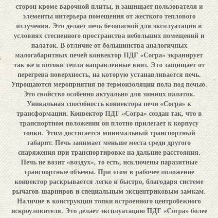
сторон кроме варочной плиты, и защищает пользователя и
элементы интерьера помещения от жесткого теплового
излучения. Это делает печь безопасной для эксплуатации в
условиях стесненного пространства небольших помещений и
палаток. В отличие от большинства аналогичных
малогабаритных печей конвектор ПДГ «Согра» экранирует
так же и потоки тепла направленные вниз. Это защищает от
перегрева поверхность, на которую устанавливается печь.
Упрощаются мероприятия по термоизоляции пола под печью.
Это свойство особенно актуально для зимних палаток.
Уникальная способность конвектора печи «Согра» к
трансформации. Конвектор ПДГ «Согра» создан так, что в
транспортном положении он плотно прилегает к корпусу
топки. Этим достигается минимальный транспортный
габарит. Печь занимает меньше места среди другого
снаряжения при транспортировке на дальние расстояния.
Печь не возит «воздух», то есть, исключены паразитные
транспортные объемы. При этом в рабочее положение
конвектор раскрывается легко и быстро, благодаря системе
рычагов-шарниров и специальным эксцентриковым замкам.
Наличие в конструкции топки встроенного центробежного
искроуловителя. Это делает эксплуатацию ПДГ «Согра» более