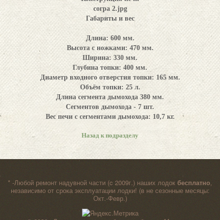
согра 2.jpg
Габариты и вес
Длина: 600 мм.
Высота с ножками: 470 мм.
Ширина: 330 мм.
Глубина топки: 400 мм.
Диаметр входного отверстия топки: 165 мм.
Объём топки: 25 л.
Длина сегмента дымохода 380 мм.
Сегментов дымохода - 7 шт.
Вес печи с сегментами дымохода: 10,7 кг.
Назад к подразделу
* -Любой ремонт надувной части (c 2009г.) наших лодок
бесплатно
,
независимо от срока эксплуатации лодки! (в не сезонные месяцы:
Окт.-Февр.)