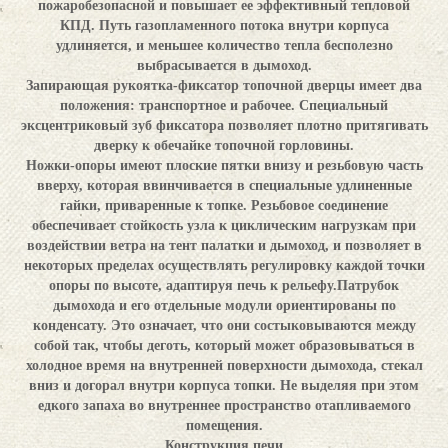
пожаробезопасной и повышает ее эффективный тепловой
КПД. Путь газопламенного потока внутри корпуса
удлиняется, и меньшее количество тепла бесполезно
выбрасывается в дымоход.
Запирающая рукоятка-фиксатор топочной дверцы имеет два
положения: транспортное и рабочее. Специальный
эксцентриковый зуб фиксатора позволяет плотно притягивать
дверку к обечайке топочной горловины.
Ножки-опоры имеют плоские пятки внизу и резьбовую часть
вверху, которая ввинчивается в специальные удлиненные
гайки, приваренные к топке. Резьбовое соединение
обеспечивает стойкость узла к циклическим нагрузкам при
воздействии ветра на тент палатки и дымоход, и позволяет в
некоторых пределах осуществлять регулировку каждой точки
опоры по высоте, адаптируя печь к рельефу.Патрубок
дымохода и его отдельные модули ориентированы по
конденсату. Это означает, что они состыковываются между
собой так, чтобы деготь, который может образовываться в
холодное время на внутренней поверхности дымохода, стекал
вниз и догорал внутри корпуса топки. Не выделяя при этом
едкого запаха во внутреннее пространство отапливаемого
помещения.
Конструкция печи