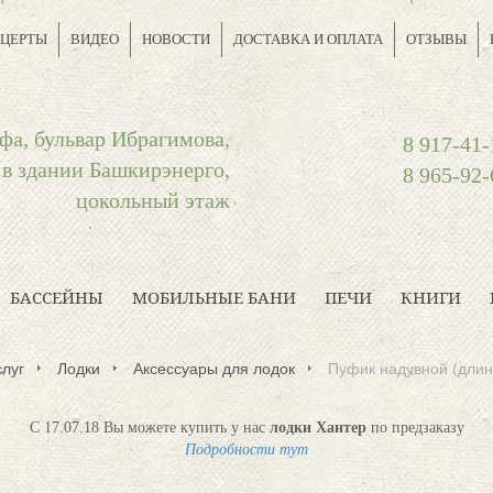
ЦЕРТЫ
ВИДЕО
НОВОСТИ
ДОСТАВКА И ОПЛАТА
ОТЗЫВЫ
фа, бульвар Ибрагимова,
8 917-41-
 в здании Башкирэнерго,
8 965-92-
цокольный этаж
БАССЕЙНЫ
МОБИЛЬНЫЕ БАНИ
ПЕЧИ
КНИГИ
слуг
Лодки
Аксессуары для лодок
Пуфик надувной (длин
С 17.07.18 Вы можете купить у нас
лодки Хантер
по предзаказу
Подробности тут