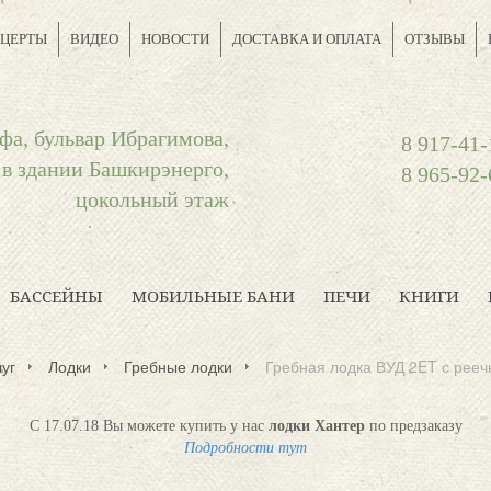
ЦЕРТЫ
ВИДЕО
НОВОСТИ
ДОСТАВКА И ОПЛАТА
ОТЗЫВЫ
фа, бульвар Ибрагимова,
8 917-41-
 в здании Башкирэнерго,
8 965-92-
цокольный этаж
БАССЕЙНЫ
МОБИЛЬНЫЕ БАНИ
ПЕЧИ
КНИГИ
уг
Лодки
Гребные лодки
Гребная лодка ВУД 2ET с рее
С 17.07.18 Вы можете купить у нас
лодки Хантер
по предзаказу
Подробности тут