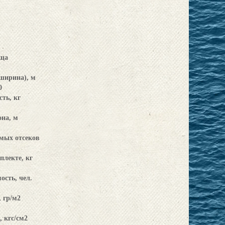
ща
ширина), м
0
ть, кг
на, м
мых отсеков
плекте, кг
сть, чел.
 гр/м2
, кгс/см2