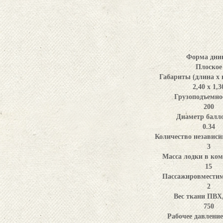
Форма дни
Плоское
Габариты (длина x 
2,40 х 1,3
Грузоподъемнос
200
Диаметр балло
0.34
Количество независи
3
Масса лодки в ком
15
Пассажировместимо
2
Вес ткани ПВХ,
750
Рабочее давление