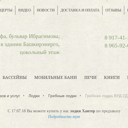
ЦЕРТЫ
ВИДЕО
НОВОСТИ
ДОСТАВКА И ОПЛАТА
ОТЗЫВЫ
фа, бульвар Ибрагимова,
8 917-41-
 в здании Башкирэнерго,
8 965-92-
цокольный этаж
БАССЕЙНЫ
МОБИЛЬНЫЕ БАНИ
ПЕЧИ
КНИГИ
ров и услуг
Лодки
Гребные лодки
Гребная лодка ВУД 2Д
С 17.07.18 Вы можете купить у нас
лодки Хантер
по предзаказу
Подробности тут