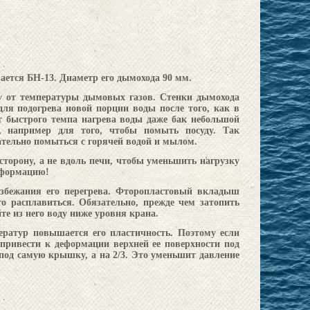
вается
БН-13
. Диаметр его дымохода 90 мм.
у от температуры дымовых газов. Стенки дымохода
ля подогрева новой порции воды после того, как в
т быстрого темпа нагрева воды даже бак небольшой
е, например для того, чтобы помыть посуду. Так
ательно помыться с горячей водой и мылом.
сторону, а не вдоль печи, чтобы уменьшить нагрузку
еформацию!
избежания его перегрева. Фторопластовый вкладыш
о расплавиться. Обязательно, прежде чем затопить
йте из него воду ниже уровня крана.
ератур повышается его пластичность. Поэтому если
 привести к деформации верхней ее поверхности под
под самую крышку, а на 2/3. Это уменьшит давление