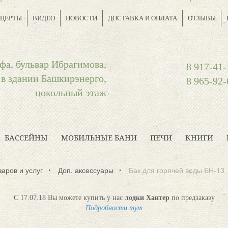
ЦЕРТЫ
ВИДЕО
НОВОСТИ
ДОСТАВКА И ОПЛАТА
ОТЗЫВЫ
фа, бульвар Ибрагимова,
8 917-41-
 в здании Башкирэнерго,
8 965-92-
цокольный этаж
БАССЕЙНЫ
МОБИЛЬНЫЕ БАНИ
ПЕЧИ
КНИГИ
варов и услуг
Доп. аксессуары
Бак для горячей воды БН-13
С 17.07.18 Вы можете купить у нас
лодки Хантер
по предзаказу
Подробности тут