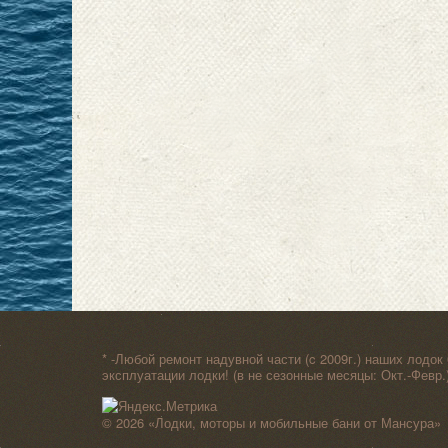
* -Любой ремонт надувной части (c 2009г.) наших лодок
эксплуатации лодки! (в не сезонные месяцы: Окт.-Февр.
© 2026
«Лодки, моторы и мобильные бани от Мансура»