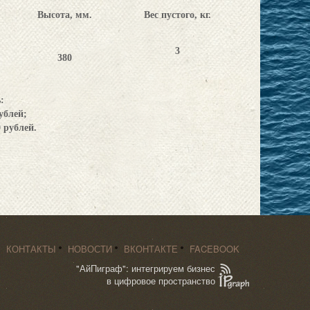
Высота, мм.
Вес пустого, кг.
3
380
ь:
ублей;
 рублей.
КОНТАКТЫ
НОВОСТИ
ВКОНТАКТЕ
FACEBOOK
"АйПиграф": интегрируем бизнес
в цифровое пространство