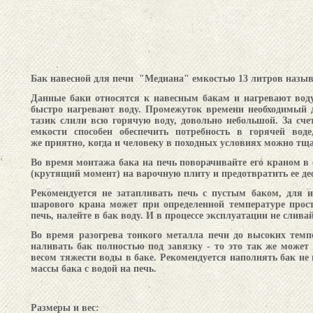
Бак навесной для печи
"Медиана"
емкостью 13 литров назы
Данные баки относятся к навесным бакам и нагревают вод
быстро нагревают воду. Промежуток времени необходимый д
тазик слили всю горячую воду, довольно небольшой. За сче
емкости способен обеспечить потребность в горячей вод
же приятно, когда и человеку в походных условиях можно тщ
Во время монтажа бака на печь поворачивайте его краном в 
(крутящий момент) на варочную плиту и предотвратить ее д
Рекомендуется не затапливать печь с пустым баком, для 
шарового крана может при определенной температуре прост
печь, налейте в бак воду. И в процессе эксплуатации не слива
Во время разогрева тонкого металла печи до высоких темп
наливать бак полностью под завязку - то это так же может
весом тяжести воды в баке.
Рекомендуется наполнять бак не 
массы бака с водой на печь.
Размеры и вес: