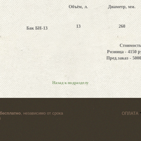
Объём, л.
Диаметр, мм.
13
260
Бак БН-13
Стоимост
Розница -
4150
р
Пред.заказ -
5000
Назад к подразделу
бесплатно
, независимо от срока
ОПЛАТА
)